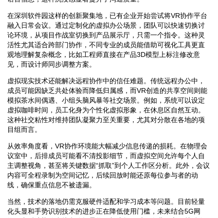
在深圳软件园这样的创新聚集地，已有企业开始尝试将VR协作平台
融入日常会议。通过定制化的虚拟办公场景，团队可以快速切换讨
论环境，从项目作战室切换到产品展示厅，只需一个指令。这种灵
活性尤其适合跨部门协作，不同专业的成员能借助可视化工具更直
观地理解复杂概念，比如工程师直接在产品3D模型上标注修改意
见，而设计师同步调整方案。
虚拟现实技术还能解决远程协作中的信任难题。传统远程办公中，
成员可能因缺乏共处体验而降低归属感，而VR创造的共享空间则能
模拟茶水间偶遇、小组头脑风暴等社交场景。例如，系统可以设定
虚拟咖啡时间，员工化身为个性化虚拟形象，在休息区自然互动。
这种社交粘性对维持团队凝聚力至关重要，尤其对分散在各地的项
目组而言。
从效率角度看，VR协作环境能大幅减少信息传递的损耗。在物理会
议室中，后排成员可能看不清投影细节，而虚拟空间允许每个人自
主调整视角，甚至将关键数据“抓取”到个人工作区分析。此外，会议
内容可全程录制为空间记忆，后续回放时能还原每位参与者的动
线，确保重点信息不被遗漏。
当然，技术的落地仍需克服硬件适配和学习成本等问题。目前轻量
化头显和手势识别技术的进步正在降低使用门槛，未来结合5G网