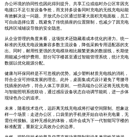
办公环境的协同性也因此得到提升。共享工位或临时办公区常因充
电接口不足引发设备争抢，而支持多设备同时充电的无线充电站能
有效解决这一问题。开放式办公区通过部署大面积充电面板，员工
可自由选择位置，既避免了传统插座的位置限制，也减少了因充电
线跨区域铺设导致的安全隐患。
从企业管理的角度来看，这项技术还隐藏着成本优化的潜力。统一
标准的无线充电设施兼容多数主流设备，降低采购专用适配器的支
出。同时，耐用性更强的充电模块相比频繁更换的数据线，长期使
用能减少维护费用。部分写字楼甚至通过智能管理系统，统计充电
数据以优化能源分配。
健康与环保同样是不可忽视的优势。减少塑料材质充电线的消耗，
符合企业可持续发展的理念。此外，桌面集成式设计避免了弯腰寻
找插座的动作，符合人体工学原则。一些高端办公区还将无线充电
与智能照明系统联动，通过感应设备状态自动调节能耗，进一步体
现绿色办公的追求。
未来，随着技术迭代，远距离无线充电或将打破空间限制。想象这
样一个场景：走进办公区，口袋里的手机便开始自动补充电量，无
需任何接触。这种无感化的体验，或许会成为下一代智能写字楼的
标准配置，重新定义高效办公的边界。
当然，现阶段技术的普及仍需克服功率限制和设备兼容性等挑战。